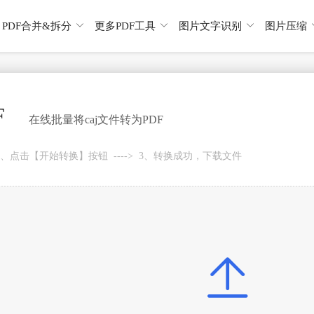



PDF合并&拆分
更多PDF工具
图片文字识别
图片压缩
F
在线批量将caj文件转为PDF
> 2、点击【开始转换】按钮 ----> 3、转换成功，下载文件
